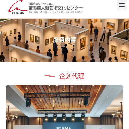
M
跳
至
内
服务内容
容
企划代理