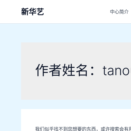
搜
跳
索：
新华艺
至
中心简介
内
容
作者姓名：tanous
我们似乎找不到您想要的东西，或许搜索会有