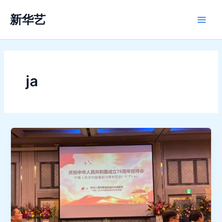
内
Main
新华艺
容
Men
を
ス
キ
ッ
ja
プ