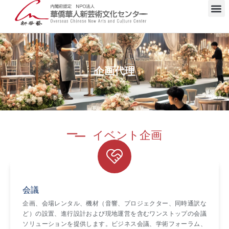
M
内
容
を
企画代理
ス
キ
ッ
イベント企画
プ
会議
企画、会場レンタル、機材（音響、プロジェクター、同時通訳な
ど）の設置、進行設計および現地運営を含むワンストップの会議
ソリューションを提供します。ビジネス会議、学術フォーラム、